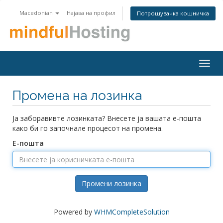
Macedonian
Најава на профил
Потрошувачка кошничка
Togg
navig
Промена на лозинка
Ја заборавивте лозинката? Внесете ја вашата е-пошта
како би го започнале процесот на промена.
Е-пошта
Промени лозинка
Powered by
WHMCompleteSolution