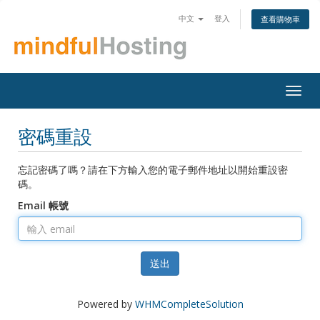
中文
登入
查看購物車
Togg
navig
密碼重設
忘記密碼了嗎？請在下方輸入您的電子郵件地址以開始重設密
碼。
Email 帳號
送出
Powered by
WHMCompleteSolution