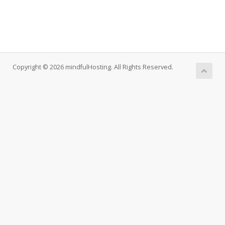
Copyright © 2026 mindfulHosting. All Rights Reserved.