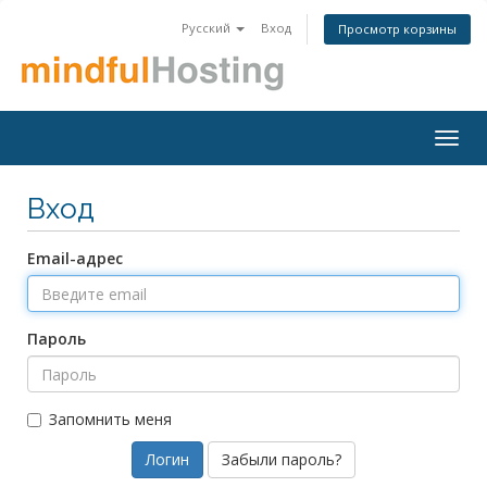
Русский
Вход
Просмотр корзины
Togg
navig
Вход
Email-адрес
Пароль
Запомнить меня
Забыли пароль?